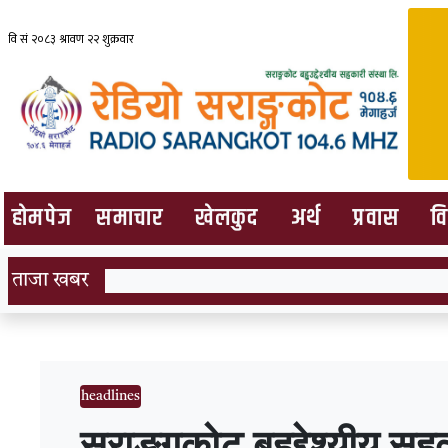
हाेमपेज
समाचार
खेलकुद
अर्थ
प्रवास
व
ताजा खबर
headlines
सराङ्गकोट बहुृद्देश्यीय सह