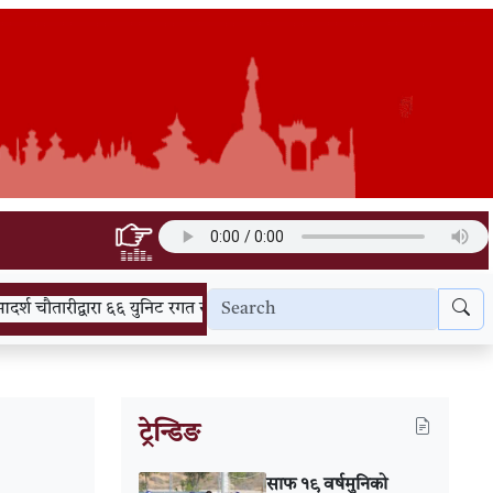
वारा ६६ युनिट रगत संकलन
प्रेस विज्ञप्ति लायन्स क्लब अफ पोखरा आदर्श चौत
ट्रेन्डिङ
साफ १९ वर्षमुनिको