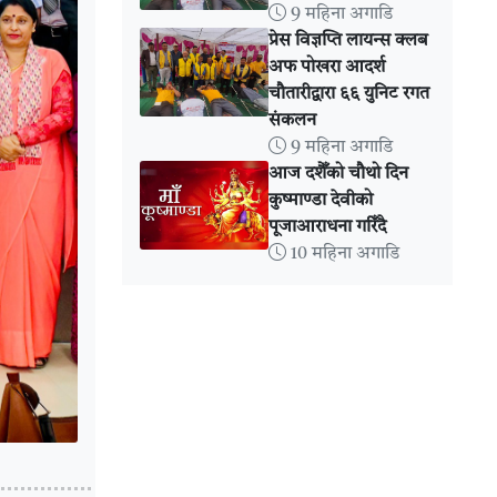
9 महिना अगाडि
प्रेस विज्ञप्ति लायन्स क्लब
अफ पोखरा आदर्श
चौतारीद्वारा ६६ युनिट रगत
संकलन
9 महिना अगाडि
आज दशैँको चौथो दिन
कुष्माण्डा देवीको
पूजाआराधना गरिँदै
10 महिना अगाडि