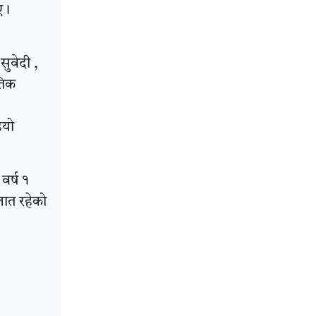
 ।
सुवेदी ,
तिक
ियो
वर्ष १
ात रहेको