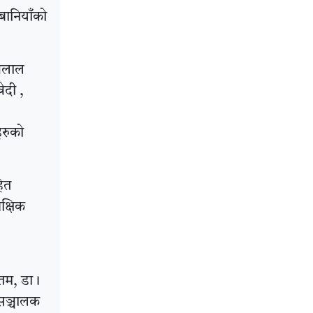
बानियाँको
विलाल
वेदी ,
हरुको
हित
क्षिक
ौतम, डा।
 सञ्चालक