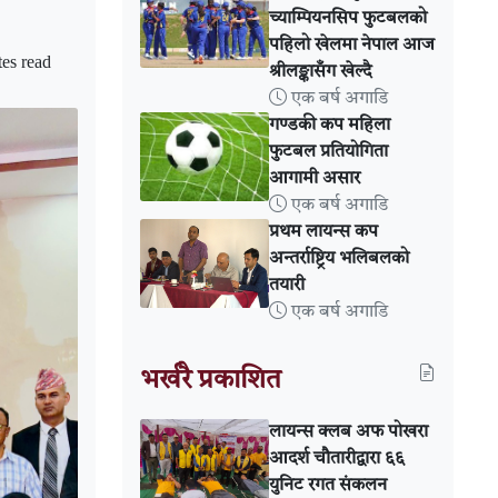
च्याम्पियनसिप फुटबलको
पहिलो खेलमा नेपाल आज
es read
श्रीलङ्कासँग खेल्दै
एक बर्ष अगाडि
गण्डकी कप महिला
फुटबल प्रतियोगिता
आगामी असार
एक बर्ष अगाडि
प्रथम लायन्स कप
अन्तर्राष्ट्रिय भलिबलको
तयारी
एक बर्ष अगाडि
भर्खरै प्रकाशित
लायन्स क्लब अफ पोखरा
आदर्श चौतारीद्वारा ६६
युनिट रगत संकलन