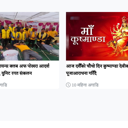
ति लायन्स क्लब अफ पोखरा आदर्श
आज दशैँको चौथो दिन कुष्माण्डा देवी
६६ युनिट रगत संकलन
पूजाआराधना गरिँदै
गाडि
10 महिना अगाडि