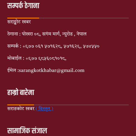
सम्पर्क ठेगाना
सराङ्कोट खबर
ठेगाना : पोखरा ०८, सगंम मार्ग, न्युरोड , नेपाल
सम्पर्क : +९७७ ०६१ ५७१६२८, ५७१६२९, ५७४५५०
मोबाईल : +९७७ ९८५६०८१०१८,
ईमेल :sarangkotkhabar@gmail.com
हाम्रो बारेमा
सराङकोट खबर
( विस्तृत )
सामाजिक संजाल