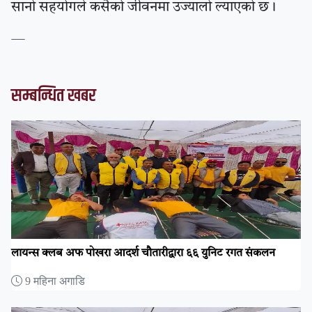
सानो सहयोगले कसैको जीवनमा उज्यालो ल्याएको छ।
—
सम्बन्धित खबर
लायन्स क्लब अफ पोखरा आदर्श चौतारीद्वारा ६६ युनिट रगत संकलन
9 महिना अगाडि