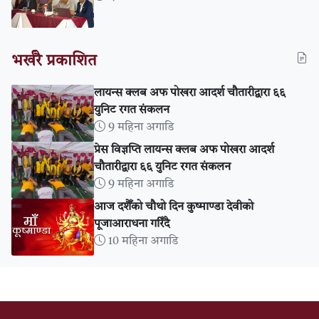
भर्खरै प्रकाशित
लायन्स क्लब अफ पोखरा आदर्श चौतारीद्वारा ६६
युनिट रगत संकलन
9 महिना अगाडि
प्रेस विज्ञप्ति लायन्स क्लब अफ पोखरा आदर्श
चौतारीद्वारा ६६ युनिट रगत संकलन
9 महिना अगाडि
आज दशैँको चौथो दिन कुष्माण्डा देवीको
पूजाआराधना गरिँदै
10 महिना अगाडि