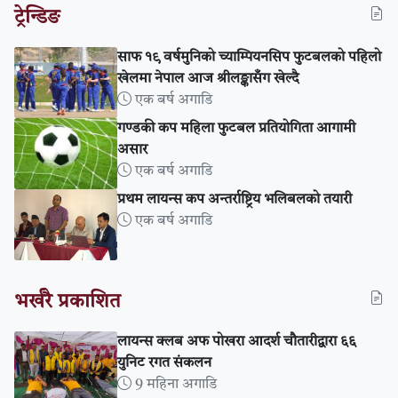
ट्रेन्डिङ
साफ १९ वर्षमुनिको च्याम्पियनसिप फुटबलको पहिलो
खेलमा नेपाल आज श्रीलङ्कासँग खेल्दै
एक बर्ष अगाडि
गण्डकी कप महिला फुटबल प्रतियोगिता आगामी
असार
एक बर्ष अगाडि
प्रथम लायन्स कप अन्तर्राष्ट्रिय भलिबलको तयारी
एक बर्ष अगाडि
भर्खरै प्रकाशित
लायन्स क्लब अफ पोखरा आदर्श चौतारीद्वारा ६६
युनिट रगत संकलन
9 महिना अगाडि