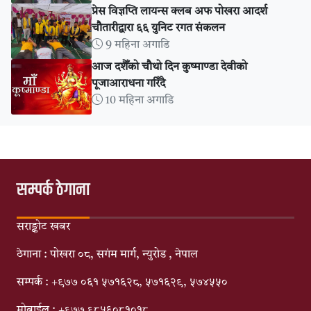
प्रेस विज्ञप्ति लायन्स क्लब अफ पोखरा आदर्श
चौतारीद्वारा ६६ युनिट रगत संकलन
9 महिना अगाडि
आज दशैँको चौथो दिन कुष्माण्डा देवीको
पूजाआराधना गरिँदै
10 महिना अगाडि
सम्पर्क ठेगाना
सराङ्कोट खबर
ठेगाना : पोखरा ०८, सगंम मार्ग, न्युरोड , नेपाल
सम्पर्क : +९७७ ०६१ ५७१६२८, ५७१६२९, ५७४५५०
मोबाईल : +९७७ ९८५६०८१०१८,